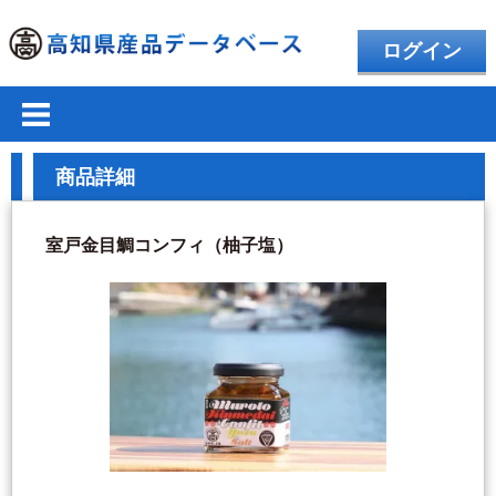
ログイン
商品詳細
室戸金目鯛コンフィ（柚子塩）