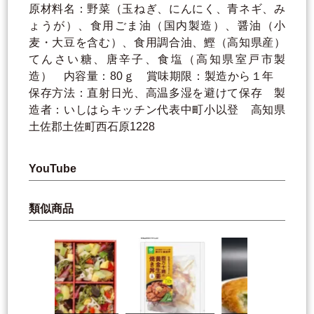
原材料名：野菜（玉ねぎ、にんにく、青ネギ、み
ょうが）、食用ごま油（国内製造）、醤油（小
麦・大豆を含む）、食用調合油、鰹（高知県産）
てんさい糖、唐辛子、食塩（高知県室戸市製
造） 内容量：80ｇ 賞味期限：製造から１年
保存方法：直射日光、高温多湿を避けて保存 製
造者：いしはらキッチン代表中町小以登 高知県
土佐郡土佐町西石原1228
YouTube
類似商品