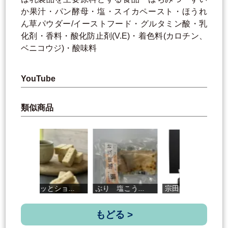
か果汁・パン酵母・塩・スイカペースト・ほうれ
ん草パウダー/イーストフード・グルタミン酸・乳
化剤・香料・酸化防止剤(V.E)・着色料(カロチン、
ベニコウジ)・酸味料
YouTube
類似商品
ガリッとショ...
ぶり 塩こう...
宗田節おかき...
Fr
もどる >