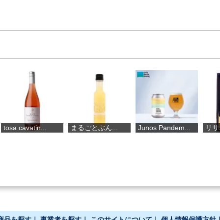
まるごとぶん...
Junos Pandem...
リサロッソ”...
商品を探す
｜
事業者を探す
｜
このサイトについて
｜
個人情報保護方針