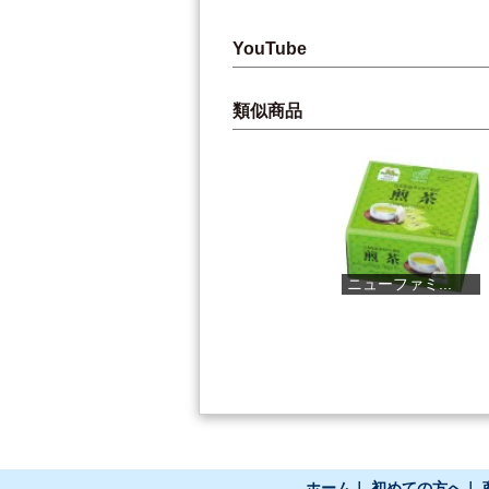
YouTube
類似商品
ゆずシロップ
ニューファミ...
tosa cavatin...
ホーム
｜
初めての方へ
｜