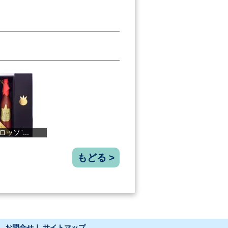
SHIMANTO"KIR...
美丈夫 ぽん...
本場の本物「...
芋焼酎
もどる >
｜
お問合せ
｜
サイトマップ