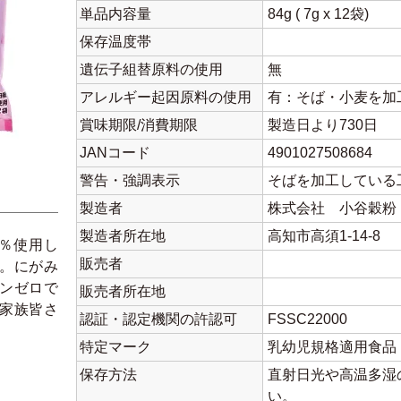
単品内容量
84g ( 7g x 12袋)
保存温度帯
遺伝子組替原料の使用
無
アレルギー起因原料の使用
有：そば・小麦を加
賞味期限/消費期限
製造日より730日
JANコード
4901027508684
警告・強調表示
そばを加工している
製造者
株式会社 小谷穀粉
製造者所在地
高知市高須1-14-8
0％使用し
販売者
。にがみ
ンゼロで
販売者所在地
家族皆さ
認証・認定機関の許認可
FSSC22000
特定マーク
乳幼児規格適用食品
保存方法
直射日光や高温多湿
い。