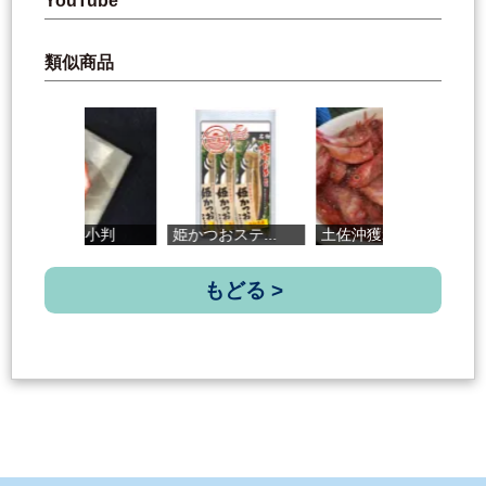
YouTube
類似商品
からすみ小判
姫かつおステ...
土佐沖獲れ金...
土
もどる >