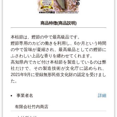
商品特徴(商品説明)
本枯節は、鰹節の中で最高級品です。
鰹節専用のカビの働きを利用し、6か月という時間
の中で旨味が凝縮され、最高級品としての鰹節に
ふさわしい上品な香りを纏わせてくれます。
高知県内でカビ付け本枯節を製造しているのは弊
社だけで、その製造技術が文化庁に認められ、
2021年9月に登録無形民俗文化財の認定を受けまし
た。
事業者名
詳細
有限会社竹内商店