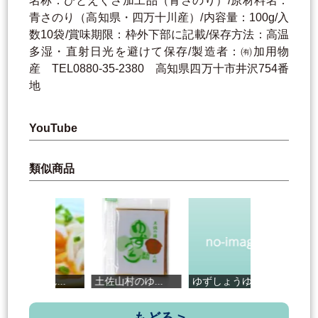
名称：ひとえぐさ加工品（青さのり）/原材料名：
青さのり（高知県・四万十川産）/内容量：100g/入
数10袋/賞味期限：枠外下部に記載/保存方法：高温
多湿・直射日光を避けて保存/製造者：㈲加用物
産 TEL0880-35-2380 高知県四万十市井沢754番
地
YouTube
類似商品
.
土佐山村のゆ...
ゆずしょうゆ...
ホテルシェフ...
もどる >