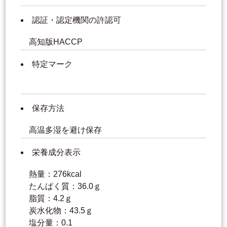
認証・認定機関の許認可
高知版HACCP
特定マーク
保存方法
高温多湿を避け保存
栄養成分表示
熱量：276kcal
たんぱく質：36.0ｇ
脂質：4.2ｇ
炭水化物：43.5ｇ
塩分量：0.1