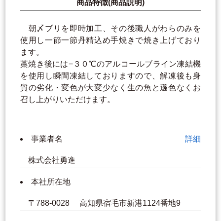
商品特徴(商品説明)
朝〆ブリを即時加工、その後職人がわらのみを
使用し一節一節丹精込め手焼きで焼き上げており
ます。
藁焼き後には−３０℃のアルコールブライン凍結機
を使用し瞬間凍結しておりますので、解凍後も身
質の劣化・変色が大変少なく生の魚と遜色なくお
召し上がりいただけます。
事業者名
詳細
株式会社勇進
本社所在地
〒788-0028 高知県宿毛市新港1124番地9