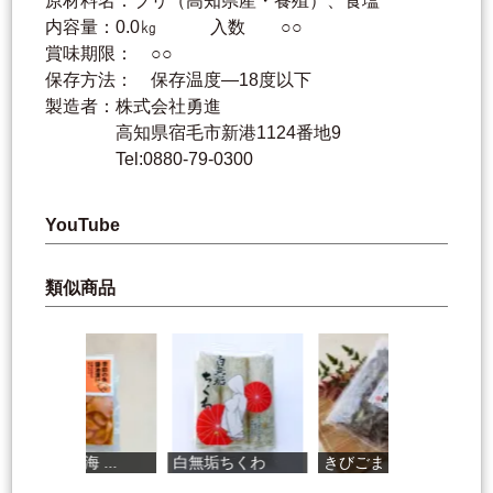
原材料名：ブリ（高知県産・養殖）、食塩
内容量：0.0㎏ 入数 ○○
賞味期限： ○○
保存方法： 保存温度―18度以下
製造者：株式会社勇進
高知県宿毛市新港1124番地9
Tel:0880-79-0300
YouTube
類似商品
四万十近海 ...
白無垢ちくわ
きびごま
に