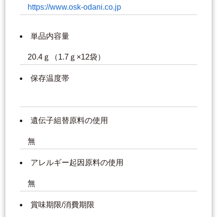
https://www.osk-odani.co.jp
単品内容量
20.4ｇ（1.7ｇ×12袋）
保存温度帯
遺伝子組替原料の使用
無
アレルギー起因原料の使用
無
賞味期限/消費期限