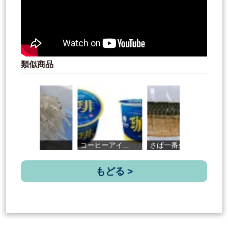
類似商品
生しらす
コーヒーアイ...
さば一番火節
高
もどる >