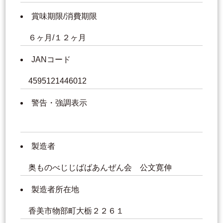
賞味期限/消費期限
６ヶ月/１２ヶ月
JANコード
4595121446012
警告・強調表示
製造者
奥ものべじじばばあんぜん会 公文寛伸
製造者所在地
香美市物部町大栃２２６１