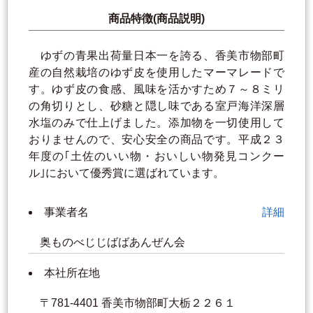
商品特徴(商品説明)
ゆずの青果出荷量日本一を誇る、香美市物部町
産の自然栽培のゆず皮を使用したマーマレードで
す。ゆず皮の食感、風味を活かすため７～８ミリ
の角切りとし、砂糖と隠し味である室戸海洋深層
水塩のみで仕上げました。添加物を一切使用して
おりませんので、安心安全の商品です。平成２３
年度の｢土佐のいい物・おいしい物発見コンクー
ル｣において優秀賞に選ばれています。
事業者名
詳細
奥ものべじじばばあんぜん会
本社所在地
〒781-4401 香美市物部町大栃２２６１