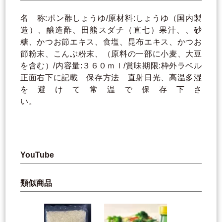
名 称:ポン酢しょうゆ/原材料:しょうゆ（国内製
造）、醸造酢、田熊スダチ（直七）果汁、、砂
糖、かつお節エキス、食塩、昆布エキス、かつお
節粉末、こんぶ粉末、（原料の一部に小麦、大豆
を含む）/内容量:３６０ｍｌ/賞味期限:枠外ラベル
正面右下に記載 保存方法 直射日光、高温多湿
を避けて常温で保存下さ
い。
YouTube
類似商品