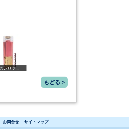
..
赤しそサワー...
こなつシロッ...
本場の本物 ...
もどる >
｜
お問合せ
｜
サイトマップ