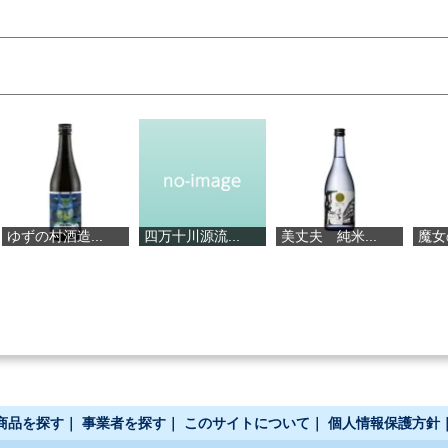
酒造...
四万十川源流...
美丈夫 純米...
魔女のシロッ.
商品を探す
｜
事業者を探す
｜
このサイトについて
｜
個人情報保護方針