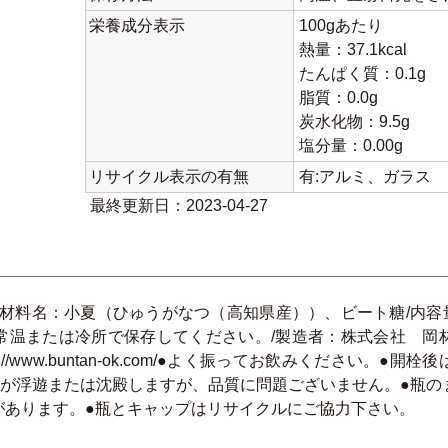
栄養成分表示
100gあたり
熱量：37.1kcal
たんぱく質：0.1g
脂質：0.0g
炭水化物：9.5g
塩分量：0.00g
リサイクル表示の有無
有:アルミ、ガラス
最終更新日：2023-04-27
材料名：小夏（ひゅうがなつ（高知県産））、ビート糖/内容量：
常温または冷所で保存してください。/製造者：株式会社 岡
 http://www.buntan-ok.com/●よく振ってお飲みくださ
分が浮遊または沈殿しますが、品質に問題ございません。●瓶の
があります。●瓶とキャップはリサイクルにご協力下さい。