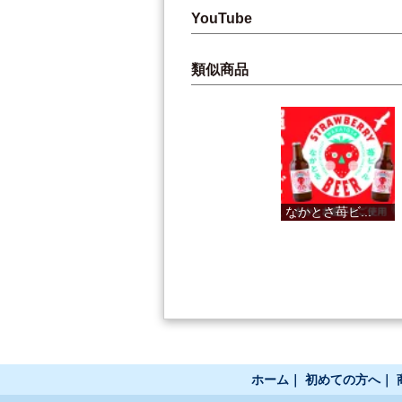
YouTube
類似商品
柚子果汁飲料
なかとさ苺ビ...
ゆずの村
ホーム
｜
初めての方へ
｜