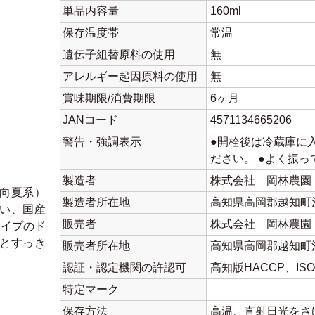
単品内容量
160ml
保存温度帯
常温
遺伝子組替原料の使用
無
アレルギー起因原料の使用
無
賞味期限/消費期限
6ヶ月
JANコード
4571134665206
警告・強調表示
●開栓後は冷蔵庫に
ださい。 ●よく振
製造者
株式会社 岡林農園
向夏系）
製造者所在地
高知県高岡郡越知町浅
い、国産
販売者
株式会社 岡林農園
タイプのド
とすっき
販売者所在地
高知県高岡郡越知町浅
認証・認定機関の許認可
高知版HACCP、ISO、
特定マーク
保存方法
高温、直射日光をさ