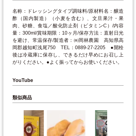
名称：ドレッシングタイプ調味料/原材料名：醸造
酢（国内製造）（小麦を含む）、文旦果汁・果
肉、砂糖、食塩／酸化防止剤（ビタミンC）/内容
量：300ml/賞味期限：10ヶ月/保存方法：直射日光
を避け、常温保存/製造者：㈱岡林農園 高知県高
岡郡越知町浅尾750 TEL：0889-27-2205 ●開栓
後は冷蔵庫に保存し、できるだけ早めにお召し上
がりください。●よく振ってからお使いください。
YouTube
類似商品