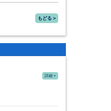
もどる >
詳細 >