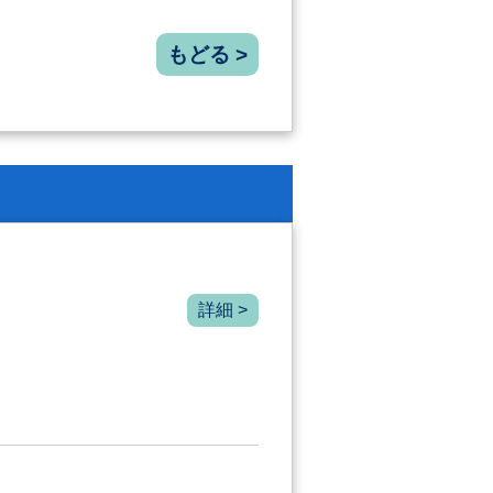
もどる >
詳細 >