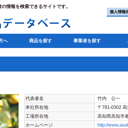
者の情報を検索できるサイトです。
個人情報
方へ
商品を探す
事業者を探す
代表者名
竹内 公一
本社所在地
〒781-030
工場所在地
高知県高知市春
ホームページ
http://www.asah