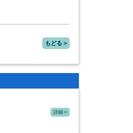
もどる >
詳細 >