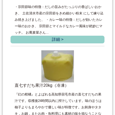
・宗田節味の特徴：だしの旨みがたっぷりの香ばしいおか
き、 土佐清水市産の宗田節をきめ細かい粉末 にして練り込
み焼き上げました、 ・カレー味の特徴：だしが効いたカレ
ー味のおかき、 宗田節とマイルドなカレー風味が絶妙にマ
ッチ。 お蕎麦屋さん...
詳細 >
直七すだち果汁20kg（冷凍）
『幻の柑橘』とよばれる高知県宿毛市産の直七すだちの果
汁です。収穫後24時間以内に搾汁しています。味のほうは
柚子よりもまろやかで優しい味が特徴です。お刺身やタタ
キ，お鍋，またお肉・魚料理にも素材の味を損なうことな